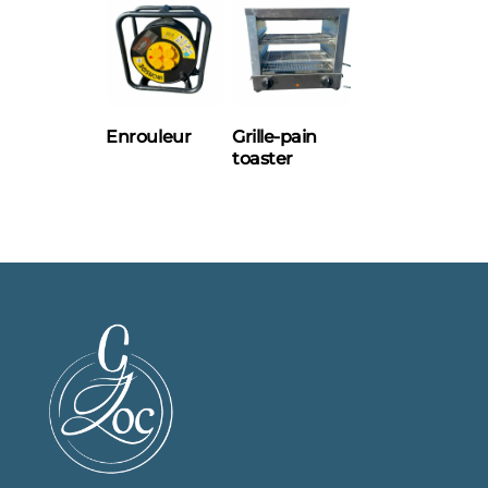
Enrouleur
Grille-pain
toaster