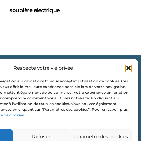
soupière electrique
Respecte votre vie privée
G Locations
igation sur glocations.fr, vous acceptez l'utilisation de cookies. Ces
Les Vignes Chasles
vous offrir la meilleure expérience possible lors de votre navigation
s permettent également de personnaliser votre expérience en fonction
35 120 ROZ LANDRIEUX
e comprendre comment vous utilisez notre site. En cliquant sur
ntez à l'utilisation de tous les cookies. Vous pouvez également
contact@glocations.fr
rences en cliquant sur “Paramètres des cookies”. Pour en savoir plus,
ue de cookies
.
07 56 97 56 35
Refuser
Paramètre des cookies
Newsletter ⭐️