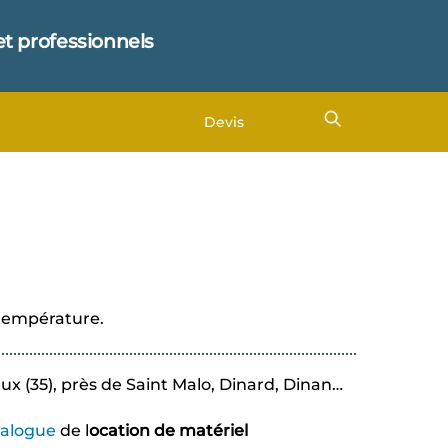
et professionnels
Devis
 température.
eux (35), près de Saint Malo, Dinard, Dinan…
talogue
de l
ocation de matériel