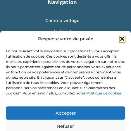
Navigation
Gamme vintage
Matériel
Respecte votre vie privée
Mobilier
En poursuivant votre navigation sur glocations.fr, vous acceptez
Vaisselle
l'utilisation de cookies. Ces cookies sont destinés à vous offrir la
meilleure expérience possible lors de votre navigation sur notre site.
Location de conteneur
Ils nous permettent également de personnaliser votre expérience
en fonction de vos préférences et de comprendre comment vous
Obtenir un devis
utilisez notre site. En cliquant sur “J'accepte”, vous consentez à
l'utilisation de tous les cookies. Vous pouvez également
G Locations
personnaliser vos préférences en cliquant sur “Paramètres des
cookies”. Pour en savoir plus, consultez notre
Politique de cookies
.
Les Vignes Chasles
35 120 ROZ LANDRIEUX
Accepter
contact@glocations.fr
Refuser
07 56 97 56 35