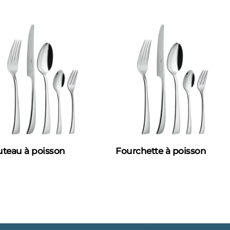
teau à poisson
Fourchette à poisson