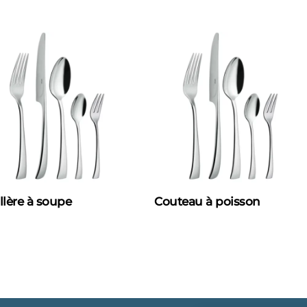
llère à soupe
Couteau à poisson