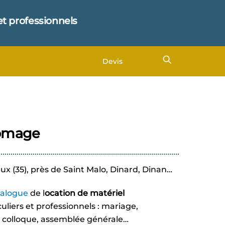
et professionnels
Devis
romage
eux (35), près de Saint Malo, Dinard, Dinan…
talogue
de l
ocation de matériel
uliers et professionnels : mariage,
, colloque, assemblée générale…