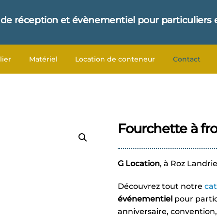
 de réception et évènementiel pour particuliers 
lier
Matériel
Location de conteneur
Contact
Fourchette à f
G Location
, à Roz Landri
Découvrez tout notre
ca
événementiel
pour partic
anniversaire, convention