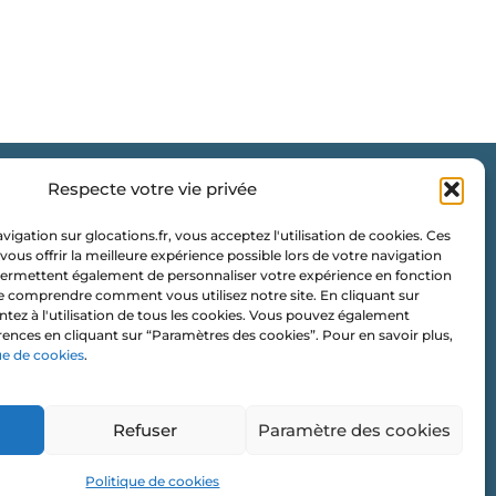
Respecte votre vie privée
G Locations
igation sur glocations.fr, vous acceptez l'utilisation de cookies. Ces
Les Vignes Chasles
vous offrir la meilleure expérience possible lors de votre navigation
s permettent également de personnaliser votre expérience en fonction
35 120 ROZ LANDRIEUX
e comprendre comment vous utilisez notre site. En cliquant sur
ntez à l'utilisation de tous les cookies. Vous pouvez également
contact@glocations.fr
rences en cliquant sur “Paramètres des cookies”. Pour en savoir plus,
ue de cookies
.
07 56 97 56 35
Refuser
Paramètre des cookies
Newsletter ⭐️
Politique de cookies