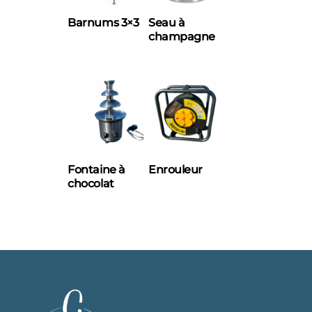
Barnums 3×3
Seau à
champagne
Fontaine à
Enrouleur
chocolat