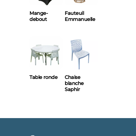
Mange-
Fauteuil
debout
Emmanuelle
Ce
produit
a
plusieurs
variations.
Les
options
Table ronde
Chaise
peuvent
blanche
Saphir
être
choisies
sur
la
page
du