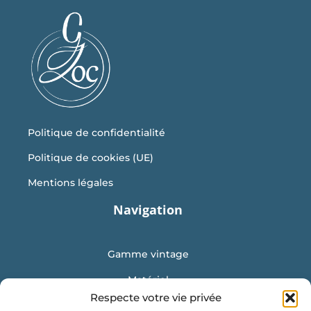
du
Les
produit
options
peuvent
être
choisies
sur
la
Politique de confidentialité
page
Politique de cookies (UE)
du
produit
Mentions légales
Navigation
Gamme vintage
Matériel
Respecte votre vie privée
Mobilier