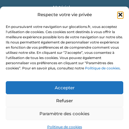
Matériel
Respecte votre vie privée
Mobilier
En poursuivant votre navigation sur glocations.fr, vous acceptez
Vaisselle
l'utilisation de cookies. Ces cookies sont destinés à vous offrir la
meilleure expérience possible lors de votre navigation sur notre site.
Location de conteneur
Ils nous permettent également de personnaliser votre expérience
en fonction de vos préférences et de comprendre comment vous
Obtenir un devis
utilisez notre site. En cliquant sur “J'accepte”, vous consentez à
l'utilisation de tous les cookies. Vous pouvez également
G Locations
personnaliser vos préférences en cliquant sur “Paramètres des
cookies”. Pour en savoir plus, consultez notre
Politique de cookies
.
Les Vignes Chasles
35 120 ROZ LANDRIEUX
Accepter
contact@glocations.fr
Refuser
07 56 97 56 35
Paramètre des cookies
Newsletter ⭐️
Politique de cookies