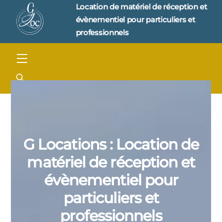
Skip
Location de matériel de réception et 
to
évènementiel pour particuliers et 
content
professionnels
Menu
G Locations : Location de
matériel de réception et
évènementiel pour
particuliers et
professionnels