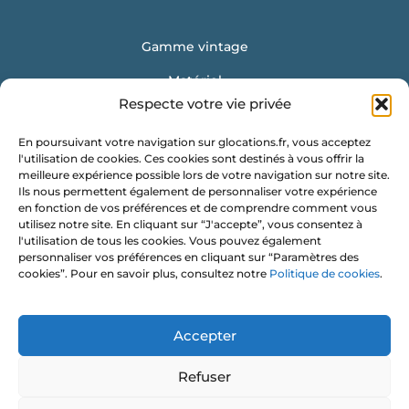
Gamme vintage
Matériel
Respecte votre vie privée
Mobilier
En poursuivant votre navigation sur glocations.fr, vous acceptez
Vaisselle
l'utilisation de cookies. Ces cookies sont destinés à vous offrir la
meilleure expérience possible lors de votre navigation sur notre site.
Location de conteneur
Ils nous permettent également de personnaliser votre expérience
en fonction de vos préférences et de comprendre comment vous
Obtenir un devis
utilisez notre site. En cliquant sur “J'accepte”, vous consentez à
l'utilisation de tous les cookies. Vous pouvez également
G Locations
personnaliser vos préférences en cliquant sur “Paramètres des
cookies”. Pour en savoir plus, consultez notre
Politique de cookies
.
Les Vignes Chasles
35 120 ROZ LANDRIEUX
Accepter
contact@glocations.fr
Refuser
07 56 97 56 35